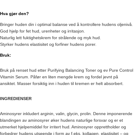
Hva gjør den?
Bringer huden din i optimal balanse ved å kontrollere hudens oljenivå.
God hjelp for fet hud, urenheter og irritasjon.
Naturlig lett fuktighetskrem for strålende og myk hud.
Styrker hudens elastisitet og forfiner hudens porer.
Bruk:
Bruk på renset hud etter Purifying Balancing Toner og ev Pure Control
Vitamin Serum. Påfør en liten mengde krem ​​og fordel jevnt på
ansiktet. Masser forsiktig inn i huden til kremen er helt absorbert.
INGREDIENSER
Aminosyrer inkludert arginin, valin, glycin, prolin. Denne imponerende
blandingen av aminosyrer øker hudens naturlige forsvar og er et
utmerket hjelpemiddel for irritert hud. Aminosyrer opprettholder og
forbedrer hudens utseende i form av f.eks. kollagen, elastisitet – og