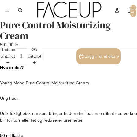
Totalt an
varer 
handleku
0
Pure Control Moisturizing
Åpne
bildet
Cream
i
fullskjerm
591,00 kr
Reduser
Øk
antallet
antallet
Legg i handlekurv
Hva er det?
Young Mood Pure Control Moisturizing Cream
Ung hud.
Unik fuktighetskrem som bringer huden din i balanse slik at den verken
blir for tørr eller fet og reduserer urenheter.
50 ml flaske