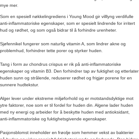
mye mer.
Som en spesiell nøkkelingrediens i Young Mood gir villlyng verdifulle
anti-inflammatoriske egenskaper, som er spesielt lindrende for irritert
hud og rødhet, og som også bidrar til å forhindre urenheter.
Sjøfennikel fungerer som naturlig vitamin A, som lindrer akne og
problemhud, forhindrer tette porer og styrker huden.
Tang i form av chondrus crispus er rik på anti-inflammatoriske
egenskaper og vitamin B3. Den forhindrer tap av fuktighet og etterlater
huden sunn og strålende, reduserer rødhet og frigjør porene for en
sunnere hudtekstur.
Alger lever under ekstreme miljøforhold og er motstandsdyktige mot
ytre faktorer, noe som er til fordel for huden din. Algene lader huden
med ny energi og arbeider for å beskytte huden med antioksidant,
anti-inflammatoriske og fuktighetsgivende egenskaper.
Pasjonsblomst inneholder en frøolje som hemmer vekst av bakterier