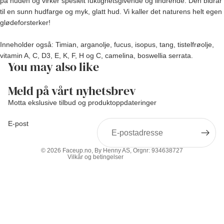
på huden og virker spesielt fuktighetsgivende og lindrende. Den bidrar
til en sunn hudfarge og myk, glatt hud. Vi kaller det naturens helt egen
glødeforsterker!
Inneholder også: Timian, arganolje, fucus, isopus, tang, tistelfrøolje,
vitamin A, C, D3, E, K, F, H og C, camelina, boswellia serrata.
You may also like
Meld på vårt nyhetsbrev
Personvernerklæring
Motta ekslusive tilbud og produktoppdateringer
Vilkår for bruk
E-post
Retningslinjer for angrerett
Kontaktinformasjon
© 2026
Faceup.no
, By Henny AS, Orgnr: 934638727
Vilkår og betingelser